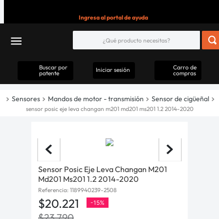
Ingresa al portal de ayuda
Buscar por
Carro de
Iniciar sesión
patente
compras
Sensores
Mandos de motor - transmisión
Sensor de cigüeñal
sensor posic eje leva changan m201 md201 ms201 1.2 2014-2020
Sensor Posic Eje Leva Changan M201
Md201 Ms201 1.2 2014-2020
Referencia
:
1189940239-2508
$
20
.
221
-
15%
$
23
.
790