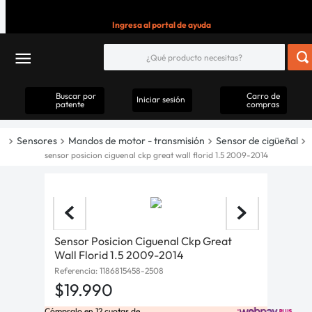
Ingresa al portal de ayuda
Buscar por
Carro de
Iniciar sesión
patente
compras
Sensores
Mandos de motor - transmisión
Sensor de cigüeñal
sensor posicion ciguenal ckp great wall florid 1.5 2009-2014
Sensor Posicion Ciguenal Ckp Great
Wall Florid 1.5 2009-2014
Referencia
:
1186815458-2508
$
19
.
990
Cómpralo en
12
cuotas de