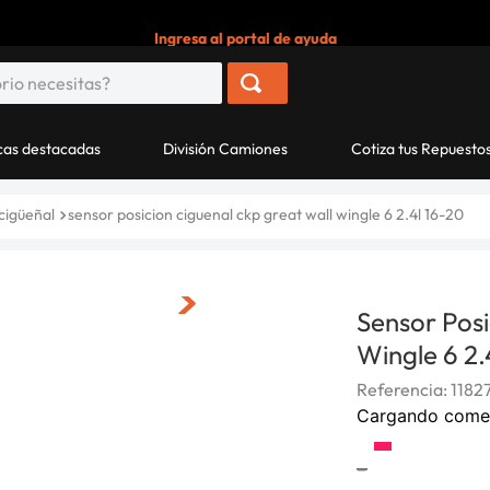
Ingresa al portal de ayuda
as destacadas
División Camiones
Cotiza tus Repuesto
cigüeñal
sensor posicion ciguenal ckp great wall wingle 6 2.4l 16-20
Sensor Posi
Wingle 6 2.
Referencia
:
1182
Cargando come
-