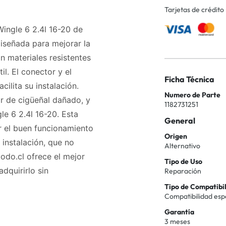
Tarjetas de crédito
Wingle 6 2.4l 16-20 de
diseñada para mejorar la
on materiales resistentes
il. El conector y el
Ficha Técnica
cilita su instalación.
Numero de Parte
or de cigüeñal dañado, y
1182731251
e 6 2.4l 16-20. Esta
General
r el buen funcionamiento
Origen
 instalación, que no
Alternativo
odo.cl ofrece el mejor
Tipo de Uso
dquirirlo sin
Reparación
Tipo de Compatibi
Compatibilidad esp
Garantía
3 meses