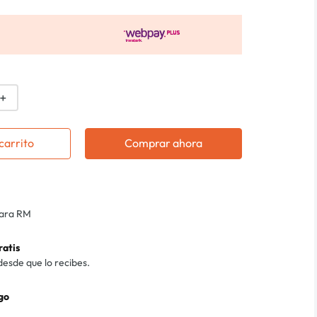
＋
carrito
Comprar ahora
para RM
ratis
desde que lo recibes.
go