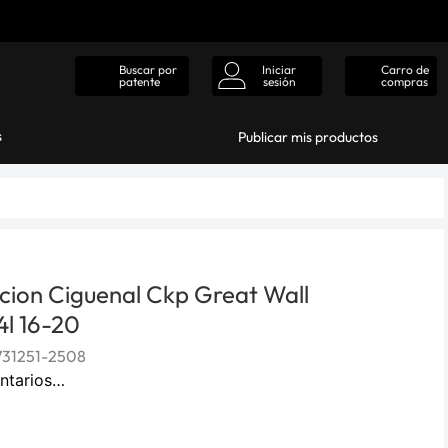
Iniciar
Carro de
Buscar por
sesión
compras
patente
s
Publicar mis productos
cion Ciguenal Ckp Great Wall
4l 16-20
731251-2508
ntarios…