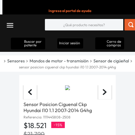
Ingresa al portal de ayuda
Buscar por
Carro de
Iniciar sesión
patente
compras
Sensores
Mandos de motor - transmisión
Sensor de cigüeñal
sensor posicion ciguenal ckp hyundai i10 1.1 2007-2014 g4hg
Sensor Posicion Ciguenal Ckp
Hyundai I10 1.1 2007-2014 G4hg
Referencia
:
1111445808-2508
$
18
.
521
-
15%
$
21
.
790