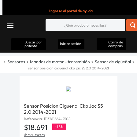
Ingresa al portal de ayuda
Buscar por
Carro de
Iniciar sesión
patente
compras
Sensores
Mandos de motor - transmisión
Sensor de cigüeñal
sensor posicion ciguenal ckp jac s5 2.0 2014-2021
Sensor Posicion Ciguenal Ckp Jac S5
2.0 2014-2021
Referencia
:
1113361564-2508
$
18
.
691
-
15%
$
21
.
990