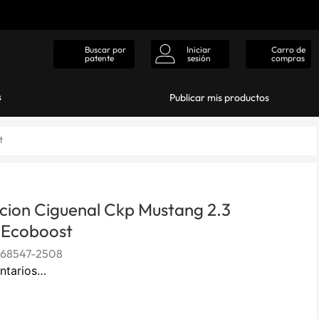
Iniciar
Carro de
Buscar por
sesión
compras
patente
s
Publicar mis productos
t
icion Ciguenal Ckp Mustang 2.3
 Ecoboost
368547-2508
ntarios…