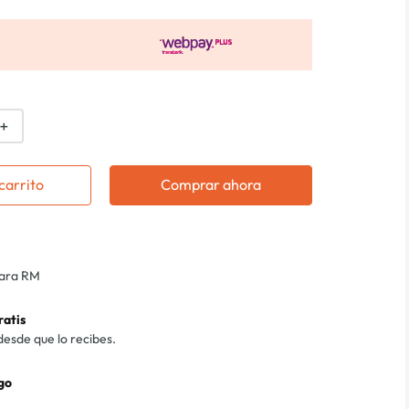
＋
carrito
Comprar ahora
para RM
ratis
desde que lo recibes.
go