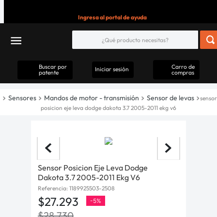
Ingresa al portal de ayuda
Buscar por
Carro de
Iniciar sesión
patente
compras
Sensores
Mandos de motor - transmisión
Sensor de levas
sensor
posicion eje leva dodge dakota 3.7 2005-2011 ekg v6
Sensor Posicion Eje Leva Dodge
Dakota 3.7 2005-2011 Ekg V6
Referencia
:
1189925503-2508
$
27
.
293
-
5%
$
28
.
730