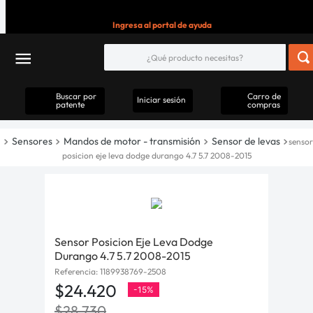
Ingresa al portal de ayuda
Buscar por
Carro de
Iniciar sesión
patente
compras
Sensores
Mandos de motor - transmisión
Sensor de levas
sensor
posicion eje leva dodge durango 4.7 5.7 2008-2015
Sensor Posicion Eje Leva Dodge
Durango 4.7 5.7 2008-2015
Referencia
:
1189938769-2508
$
24
.
420
-
15%
$
28
.
730