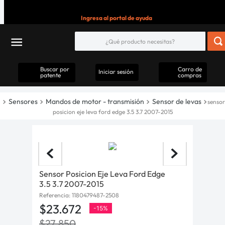
Ingresa al portal de ayuda
Buscar por
Carro de
Iniciar sesión
patente
compras
Sensores
Mandos de motor - transmisión
Sensor de levas
sensor
posicion eje leva ford edge 3.5 3.7 2007-2015
Sensor Posicion Eje Leva Ford Edge
3.5 3.7 2007-2015
Referencia
:
1180479487-2508
$
23
.
672
-
15%
$
27
.
850