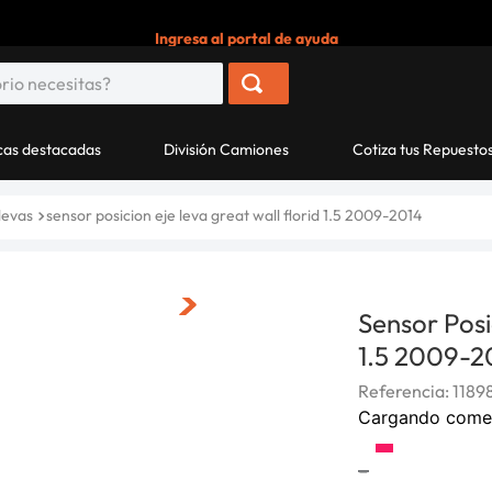
Ingresa al portal de ayuda
as destacadas
División Camiones
Cotiza tus Repuesto
levas
sensor posicion eje leva great wall florid 1.5 2009-2014
Sensor Posi
1.5 2009-2
Referencia
:
1189
Cargando come
-