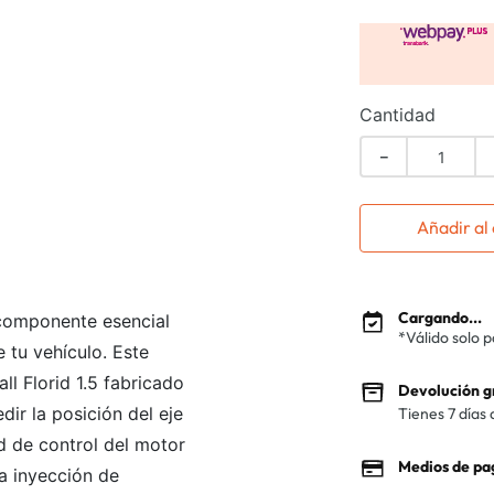
Cantidad
－
Añadir al 
Cargando...
 componente esencial
*Válido solo 
 tu vehículo. Este
l Florid 1.5 fabricado
Devolución g
ir la posición del eje
Tienes 7 días 
ad de control del motor
Medios de pa
la inyección de