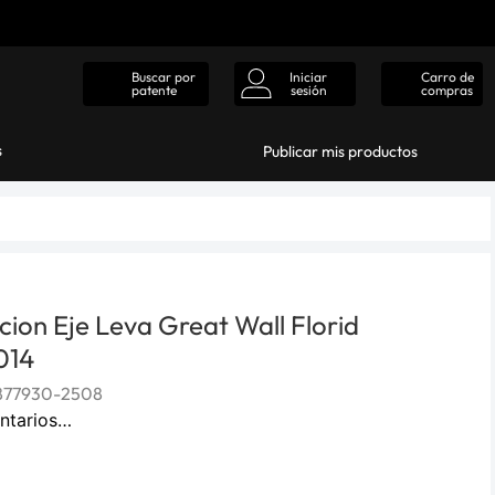
Iniciar
Carro de
Buscar por
sesión
compras
patente
s
Publicar mis productos
cion Eje Leva Great Wall Florid
014
877930-2508
ntarios…