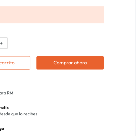
＋
carrito
Comprar ahora
para RM
ratis
desde que lo recibes.
go