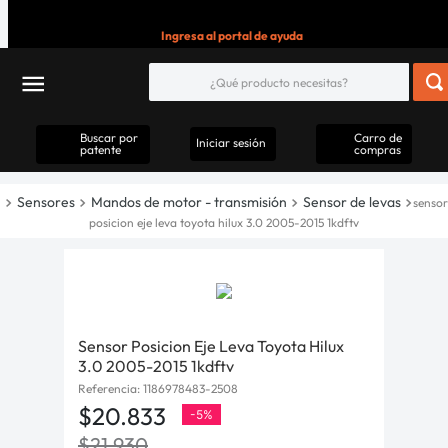
Ingresa al portal de ayuda
Buscar por
Carro de
Iniciar sesión
patente
compras
Sensores
Mandos de motor - transmisión
Sensor de levas
sensor
posicion eje leva toyota hilux 3.0 2005-2015 1kdftv
Sensor Posicion Eje Leva Toyota Hilux
3.0 2005-2015 1kdftv
Referencia
:
1186978483-2508
$
20
.
833
-
5%
$
21
.
930