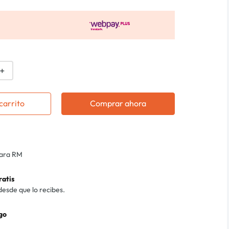
＋
carrito
Comprar ahora
para RM
ratis
desde que lo recibes.
go