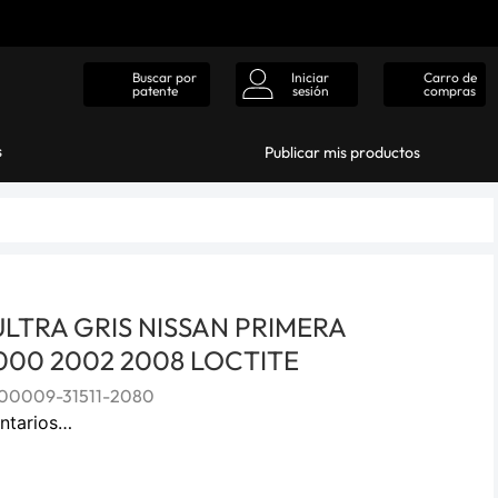
Iniciar
Carro de
Buscar por
sesión
compras
patente
s
Publicar mis productos
ULTRA GRIS NISSAN PRIMERA
00 2002 2008 LOCTITE
00009-31511-2080
ntarios…