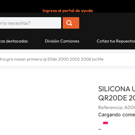
Ingresa al portal de ayuda
as destacadas
División Camiones
Cotiza tus Repuesto
ultra gris nissan primera qr20de 2000 2002 2008 loctite
SILICONA 
QR20DE 20
Referencia
:
A00
Cargando come
-