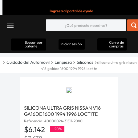
Ingresa al portal de ayuda
Buscar por
Carro de
Iniciar sesión
patente
compras
Cuidado del Automovil
Limpieza
Siliconas
silicona ultra gris nissan
v16 ga16de 1600 1994 1996 loctite
SILICONA ULTRA GRIS NISSAN V16
GA16DE 1600 1994 1996 LOCTITE
Referencia
:
A0000024-31511-2080
$
6
.
142
-
20%