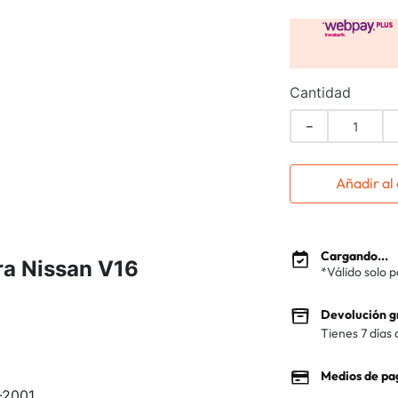
Cantidad
－
Añadir al 
Cargando...
ara Nissan V16
*Válido solo 
Devolución g
Tienes 7 días 
Medios de pa
-2001