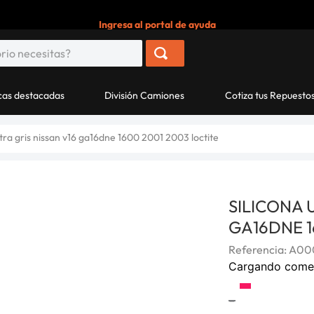
Ingresa al portal de ayuda
as destacadas
División Camiones
Cotiza tus Repuesto
ultra gris nissan v16 ga16dne 1600 2001 2003 loctite
SILICONA 
GA16DNE 1
Referencia
:
A000
Cargando come
-