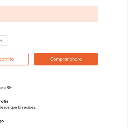
＋
carrito
Comprar ahora
para RM
ratis
desde que lo recibes.
go