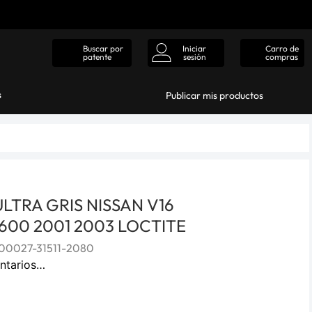
Iniciar
Carro de
Buscar por
sesión
compras
patente
s
Publicar mis productos
ULTRA GRIS NISSAN V16
600 2001 2003 LOCTITE
0027-31511-2080
ntarios…