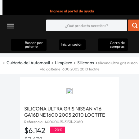
Ingresa al portal de ayuda
Buscar por
Carro de
Iniciar sesión
patente
compras
Cuidado del Automovil
Limpieza
Siliconas
silicona ultra gris nissan
v16 ga16dne 1600 2005 2010 loctite
SILICONA ULTRA GRIS NISSAN V16
GA16DNE 1600 2005 2010 LOCTITE
Referencia
:
A0000025-31511-2080
$
6
.
142
-
20%