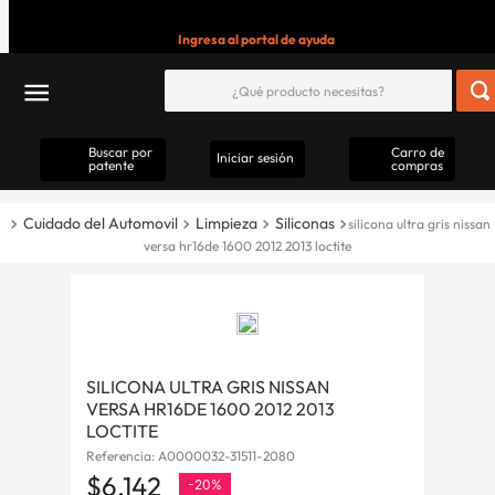
Ingresa al portal de ayuda
Buscar por
Carro de
Iniciar sesión
patente
compras
Cuidado del Automovil
Limpieza
Siliconas
silicona ultra gris nissan
versa hr16de 1600 2012 2013 loctite
SILICONA ULTRA GRIS NISSAN
VERSA HR16DE 1600 2012 2013
LOCTITE
Referencia
:
A0000032-31511-2080
$
6
.
142
-
20%