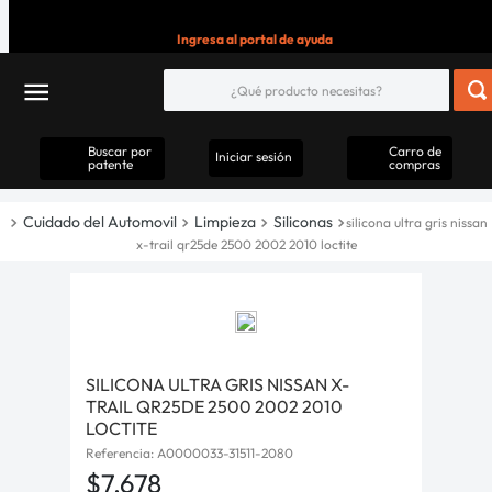
Ingresa al portal de ayuda
Buscar por
Carro de
Iniciar sesión
patente
compras
Cuidado del Automovil
Limpieza
Siliconas
silicona ultra gris nissan
x-trail qr25de 2500 2002 2010 loctite
SILICONA ULTRA GRIS NISSAN X-
TRAIL QR25DE 2500 2002 2010
LOCTITE
Referencia
:
A0000033-31511-2080
$
7
.
678