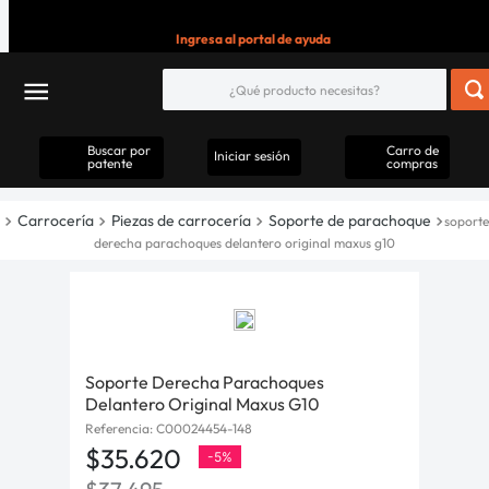
Ingresa al portal de ayuda
Buscar por
Carro de
Iniciar sesión
patente
compras
Carrocería
Piezas de carrocería
Soporte de parachoque
soporte
derecha parachoques delantero original maxus g10
Soporte Derecha Parachoques
Delantero Original Maxus G10
Referencia
:
C00024454-148
$
35
.
620
-
5%