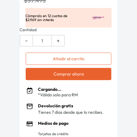
$
37
.
495
Cómpralo en
12
cuotas de
$
2
.
969
sin interés
Cantidad
－
＋
Añadir al carrito
Comprar ahora
Cargando...
*Válido solo para RM
Devolución gratis
Tienes 7 días desde que lo recibes.
Medios de pago
Tarjetas de crédito