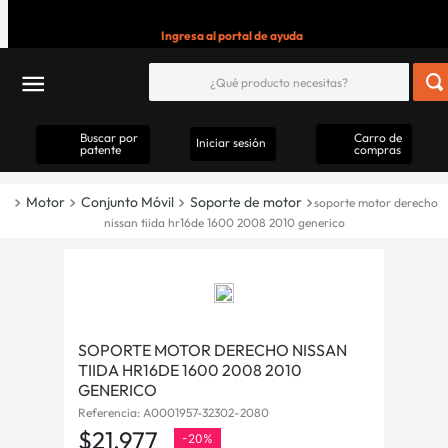
Ingresa al portal de ayuda
Buscar por
Carro de
Iniciar sesión
patente
compras
Motor
Conjunto Móvil
Soporte de motor
soporte motor derecho
nissan tiida hr16de 1600 2008 2010 generico
SOPORTE MOTOR DERECHO NISSAN
TIIDA HR16DE 1600 2008 2010
GENERICO
Referencia
:
A0001957-32302-2080
$
21
.
977
-
20%