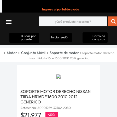
Ingresa al portal de ayuda
Buscar por
Carro de
Iniciar sesión
patente
compras
Motor
Conjunto Móvil
Soporte de motor
soporte motor derecho
nissan tiida hr16de 1600 2010 2012 generico
SOPORTE MOTOR DERECHO NISSAN
TIIDA HR16DE 1600 2010 2012
GENERICO
Referencia
:
A0001959-32302-2080
$
21
.
977
-
20%