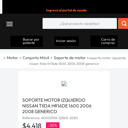
Ingresa al portal de ayuda
Buscar por
Carro de
Iniciar sesión
patente
compras
Motor
Conjunto Móvil
Soporte de motor
soporte motor izquierdo
nissan tiida hr16de 1600 2006 2008 generico
SOPORTE MOTOR IZQUIERDO
NISSAN TIIDA HR16DE 1600 2006
2008 GENERICO
Referencia
:
A0002108-32360-2080
$
4
.
418
-
20%