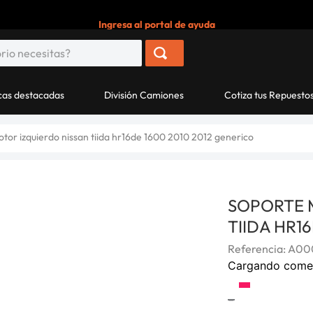
Ingresa al portal de ayuda
as destacadas
División Camiones
Cotiza tus Repuesto
tor izquierdo nissan tiida hr16de 1600 2010 2012 generico
SOPORTE 
TIIDA HR1
Referencia
:
A00
Cargando come
-