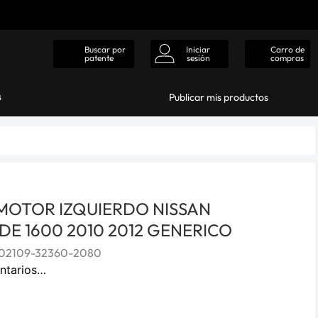
Iniciar
Carro de
Buscar por
sesión
compras
patente
s
Publicar mis productos
MOTOR IZQUIERDO NISSAN
6DE 1600 2010 2012 GENERICO
02109-32360-2080
ntarios…