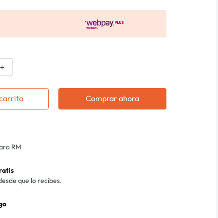
＋
carrito
Comprar ahora
para RM
ratis
desde que lo recibes.
go