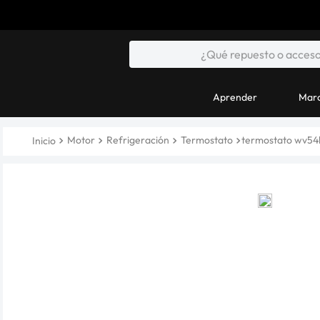
Aprender
Marc
Motor
Refrigeración
Termostato
termostato wv54