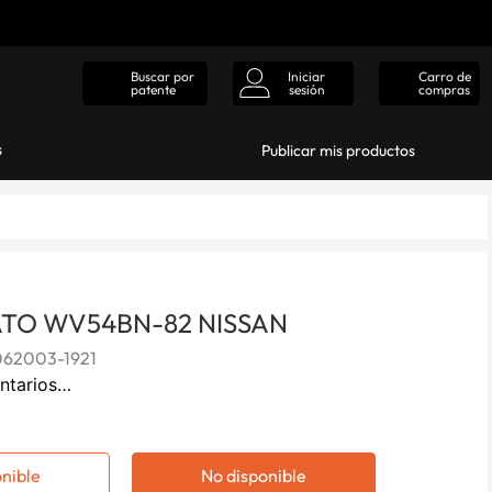
Iniciar
Carro de
Buscar por
sesión
compras
patente
s
Publicar mis productos
TO WV54BN-82 NISSAN
62003-1921
ntarios…
onible
No disponible