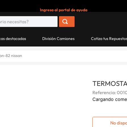
Ingresa al portal de ayuda
as destacadas
División Camiones
Cotiza tus Repuesto
bn-82 nissan
TERMOSTA
Referencia
:
0010
Cargando come
No disp