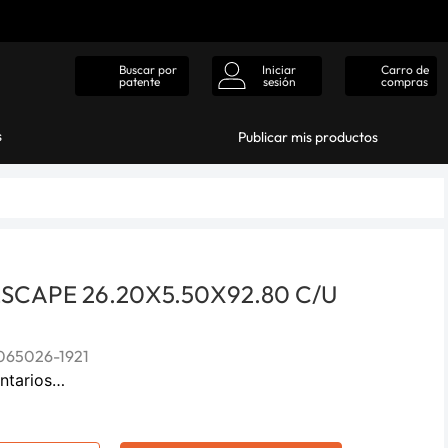
Iniciar
Carro de
Buscar por
sesión
compras
patente
s
Publicar mis productos
SCAPE 26.20X5.50X92.80 C/U
65026-1921
ntarios…