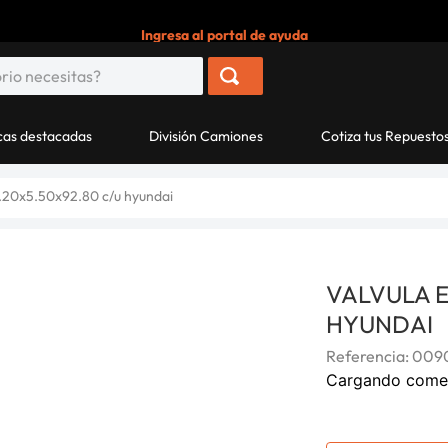
Ingresa al portal de ayuda
as destacadas
División Camiones
Cotiza tus Repuesto
6.20x5.50x92.80 c/u hyundai
VALVULA E
HYUNDAI
Referencia
:
0090
Cargando come