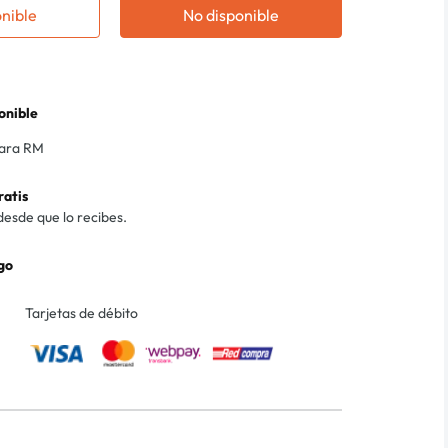
onible
No disponible
onible
para RM
ratis
desde que lo recibes.
go
Tarjetas de débito