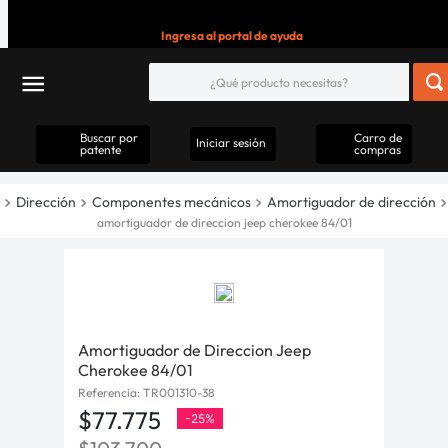
Ingresa al portal de ayuda
Buscar por
Carro de
Iniciar sesión
patente
compras
Dirección
Componentes mecánicos
Amortiguador de dirección
amortiguador de direccion jeep cherokee 84/01
Amortiguador de Direccion Jeep
Cherokee 84/01
Referencia
:
TR001310-38
$
77
.
775
-
25%