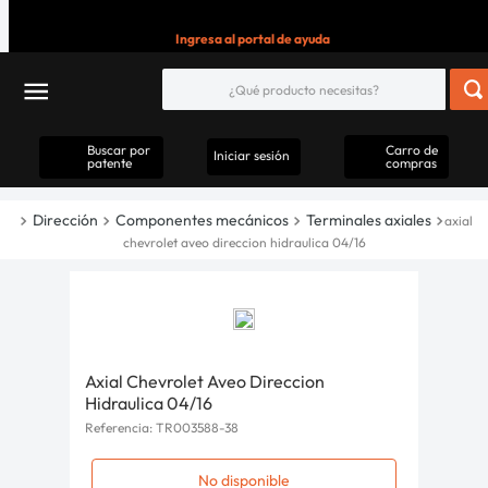
Ingresa al portal de ayuda
Buscar por
Carro de
Iniciar sesión
patente
compras
Dirección
Componentes mecánicos
Terminales axiales
axial
chevrolet aveo direccion hidraulica 04/16
Axial Chevrolet Aveo Direccion
Hidraulica 04/16
Referencia
:
TR003588-38
No disponible