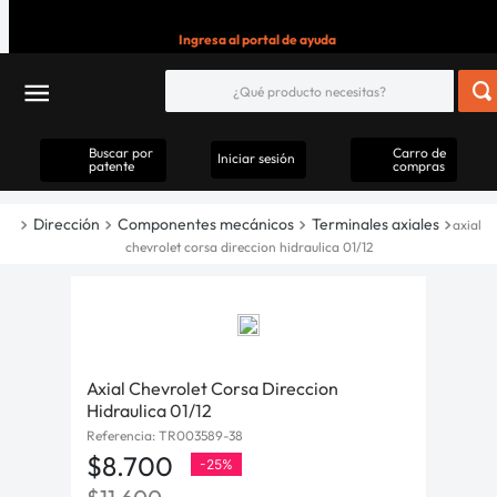
Ingresa al portal de ayuda
Buscar por
Carro de
Iniciar sesión
patente
compras
Dirección
Componentes mecánicos
Terminales axiales
axial
chevrolet corsa direccion hidraulica 01/12
Axial Chevrolet Corsa Direccion
Hidraulica 01/12
Referencia
:
TR003589-38
$
8
.
700
-
25%