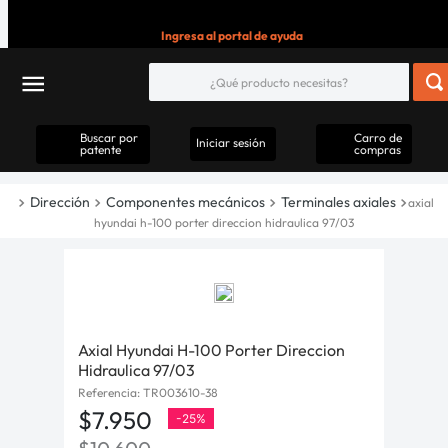
Ingresa al portal de ayuda
Buscar por
Carro de
Iniciar sesión
patente
compras
Dirección
Componentes mecánicos
Terminales axiales
axial
hyundai h-100 porter direccion hidraulica 97/03
Axial Hyundai H-100 Porter Direccion
Hidraulica 97/03
Referencia
:
TR003610-38
$
7
.
950
-
25%