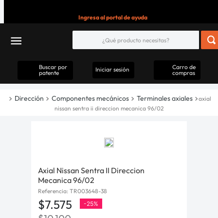
Ingresa al portal de ayuda
Buscar por
Carro de
Iniciar sesión
patente
compras
Dirección
Componentes mecánicos
Terminales axiales
axial
nissan sentra ii direccion mecanica 96/02
Axial Nissan Sentra II Direccion
Mecanica 96/02
Referencia
:
TR003648-38
$
7
.
575
-
25%