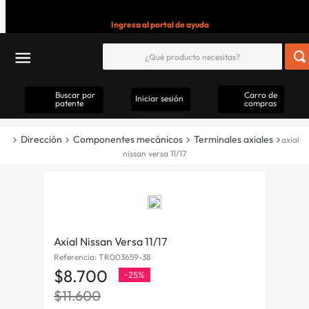
Ingresa al portal de ayuda
Buscar por
Carro de
Iniciar sesión
patente
compras
Dirección
Componentes mecánicos
Terminales axiales
axial
nissan versa 11/17
Axial Nissan Versa 11/17
Referencia
:
TR003659-38
$
8
.
700
-
25%
$
11
.
600