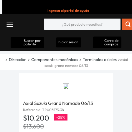
Ingresa al portal de ayuda
Buscar por
Carro de
Iniciar sesión
patente
compras
Dirección
Componentes mecánicos
Terminales axiales
axial
suzuki grand nomade 06/13
Axial Suzuki Grand Nomade 06/13
Referencia
:
TR003573-38
$
10
.
200
-
25%
$
13
.
600