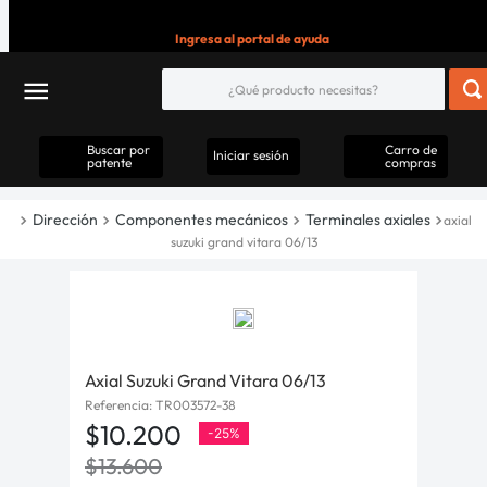
Ingresa al portal de ayuda
Buscar por
Carro de
Iniciar sesión
patente
compras
Dirección
Componentes mecánicos
Terminales axiales
axial
suzuki grand vitara 06/13
Axial Suzuki Grand Vitara 06/13
Referencia
:
TR003572-38
$
10
.
200
-
25%
$
13
.
600