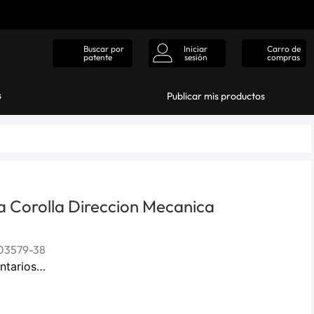
Iniciar
Carro de
Buscar por
sesión
compras
patente
s
Publicar mis productos
a Corolla Direccion Mecanica
03579-38
ntarios…