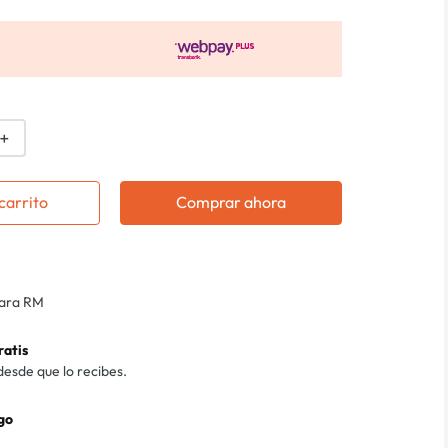
＋
carrito
Comprar ahora
para RM
ratis
desde que lo recibes.
go