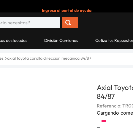
Ingresa al portal de ayuda
as destacadas
División Camiones
Cotiza tus Repuesto
es
axial toyota corolla direccion mecanica 84/87
Axial Toyot
84/87
Referencia
:
TR0
Cargando come
-