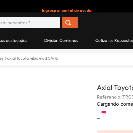
Ingresa al portal de ayuda
as destacadas
División Camiones
Cotiza tus Repuesto
es
axial toyota hilux 4wd 04/15
Axial Toyo
Referencia
:
TR0
Cargando come
-