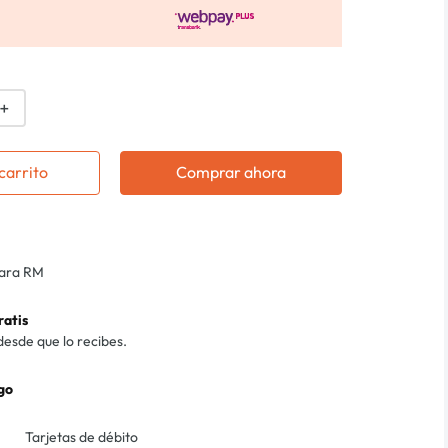
＋
carrito
Comprar ahora
para RM
ratis
desde que lo recibes.
go
Tarjetas de débito