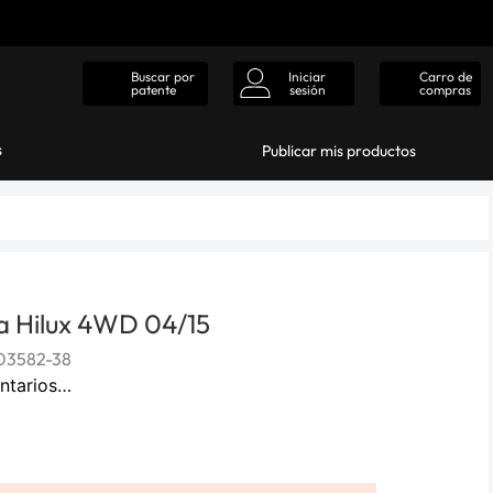
Iniciar
Carro de
Buscar por
sesión
compras
patente
s
Publicar mis productos
ta Hilux 4WD 04/15
03582-38
ntarios…