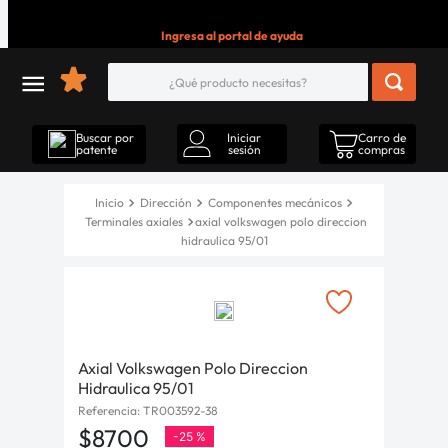
Ingresa al portal de ayuda
¿Qué producto necesitas?
Buscar por
Iniciar
Carro de
patente
sesión
compras
Dirección
Componentes mecánicos
Terminales axiales
axial volkswagen polo direccion
hidraulica 95/01
Axial Volkswagen Polo Direccion
Hidraulica 95/01
Referencia
:
TR003592-38
$
8700
-
25 %