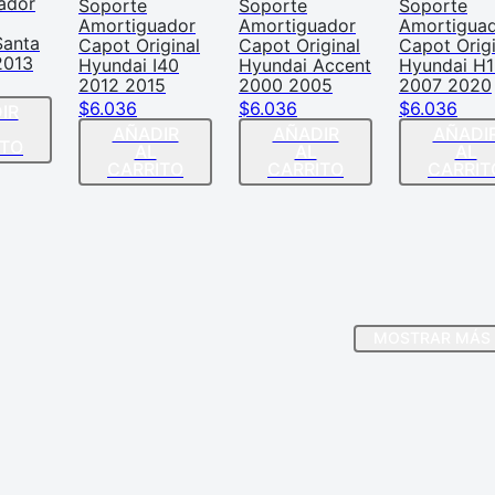
ador
Soporte
Soporte
Soporte
Amortiguador
Amortiguador
Amortigua
Santa
Capot Original
Capot Original
Capot Origi
2013
Hyundai I40
Hyundai Accent
Hyundai H1
2012 2015
2000 2005
2007 2020
$
6
.
036
$
6
.
036
$
6
.
036
IR
AÑADIR
AÑADIR
AÑADI
ITO
AL
AL
AL
CARRITO
CARRITO
CARRIT
MOSTRAR MÁS