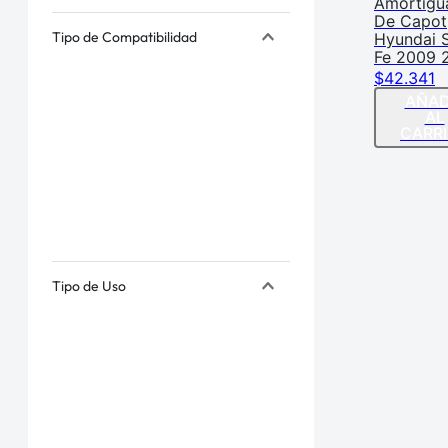
Amortigu
De Capot
Tipo de Compatibilidad
Hyundai 
Fe 2009 
$
42
.
341
AÑAD
AL
CARR
Tipo de Uso