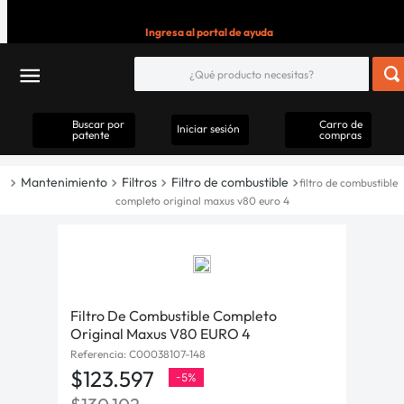
Ingresa al portal de ayuda
Buscar por
Carro de
Iniciar sesión
patente
compras
Mantenimiento
Filtros
Filtro de combustible
filtro de combustible
completo original maxus v80 euro 4
Filtro De Combustible Completo
Original Maxus V80 EURO 4
Referencia
:
C00038107-148
$
123
.
597
-
5%