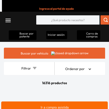
Ingresa al portal de ayuda
Buscar por
Carro de
Iniciar sesión
patente
compras
Buscar por vehículo
Filtrar
Ordenar por
16316 productos
Ir a compra asistida