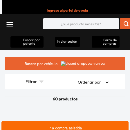
Ingresa al portal de ayuda
Buscar por
Carro de
Iniciar sesión
patente
compras
Buscar por vehículo
Filtrar
Ordenar por
60 productos
Ir a compra asistida