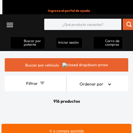
Ingresa al portal de ayuda
Buscar por
Carro de
Iniciar sesión
patente
compras
Buscar por vehículo
Filtrar
Ordenar por
916 productos
Ir a compra asistida