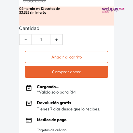
$
53
.
200
Cómpralo en
12
cuotas de
$
3
.
325
sin interés
Cantidad
－
＋
Añadir al carrito
Comprar ahora
Cargando...
*Válido solo para RM
Devolución gratis
Tienes 7 días desde que lo recibes.
Medios de pago
Tarjetas de crédito