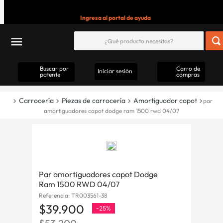
Ingresa al portal de ayuda
Buscar por
Carro de
Iniciar sesión
patente
compras
Carrocería
Piezas de carrocería
Amortiguador capot
par
amortiguadores capot dodge ram 1500 rwd 04/07
Par amortiguadores capot Dodge
Ram 1500 RWD 04/07
Referencia
:
TR003561-38
$
39
.
900
-
25%