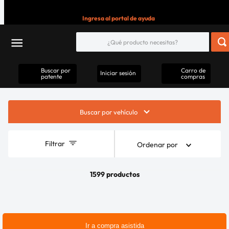
Ingresa al portal de ayuda
Buscar por
Carro de
Iniciar sesión
patente
compras
Buscar por vehículo
Filtrar
Ordenar por
1599 productos
Ir a compra asistida