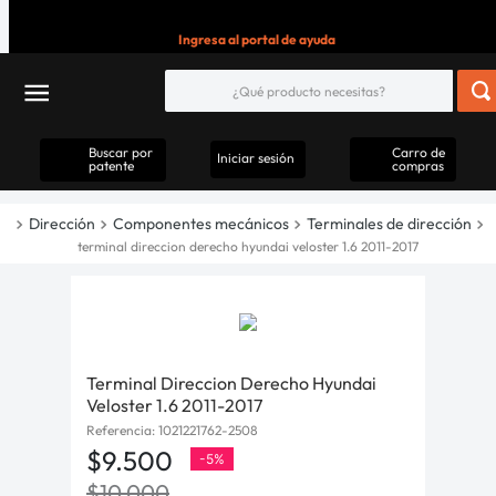
Ingresa al portal de ayuda
Buscar por
Carro de
Iniciar sesión
patente
compras
Dirección
Componentes mecánicos
Terminales de dirección
terminal direccion derecho hyundai veloster 1.6 2011-2017
Terminal Direccion Derecho Hyundai
Veloster 1.6 2011-2017
Referencia
:
1021221762-2508
$
9
.
500
-
5%
$
10
.
000