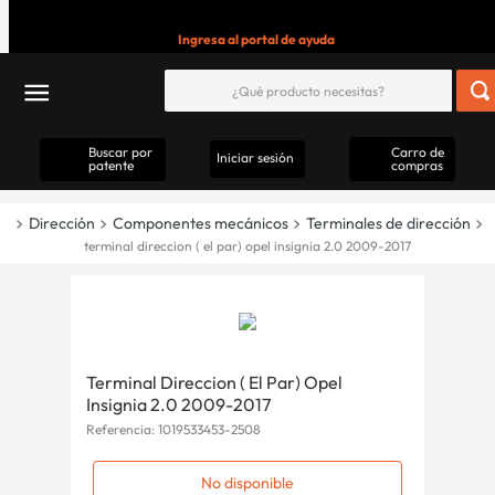
Ingresa al portal de ayuda
Buscar por
Carro de
Iniciar sesión
patente
compras
Dirección
Componentes mecánicos
Terminales de dirección
terminal direccion ( el par) opel insignia 2.0 2009-2017
Terminal Direccion ( El Par) Opel
Insignia 2.0 2009-2017
Referencia
:
1019533453-2508
No disponible