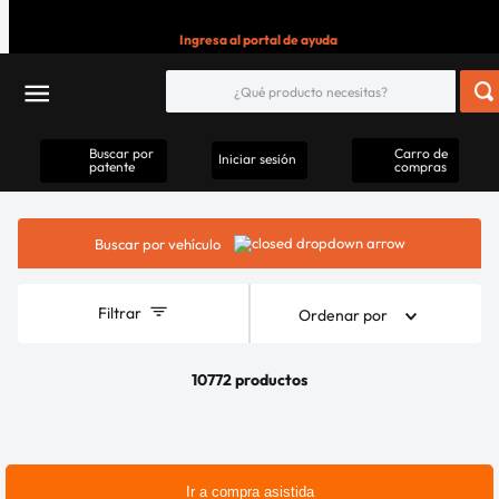
Ingresa al portal de ayuda
Buscar por
Carro de
Iniciar sesión
patente
compras
Buscar por vehículo
Filtrar
Ordenar por
10772 productos
Ir a compra asistida