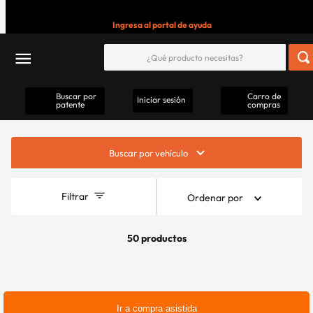
Ingresa al portal de ayuda
Buscar por
Carro de
Iniciar sesión
patente
compras
Buscar por vehículo
Filtrar
Ordenar por
50 productos
Ir a compra asistida