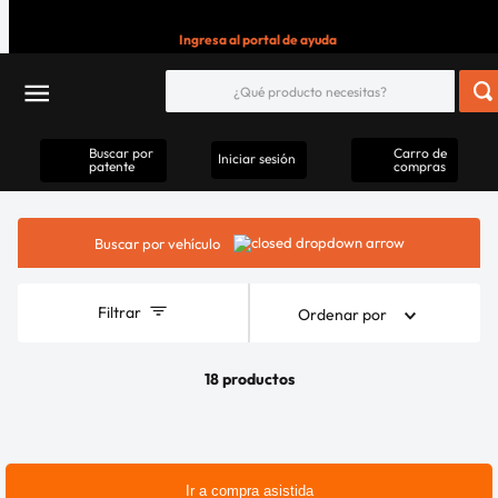
Ingresa al portal de ayuda
Buscar por
Carro de
Iniciar sesión
patente
compras
Buscar por vehículo
Filtrar
Ordenar por
18 productos
Ir a compra asistida